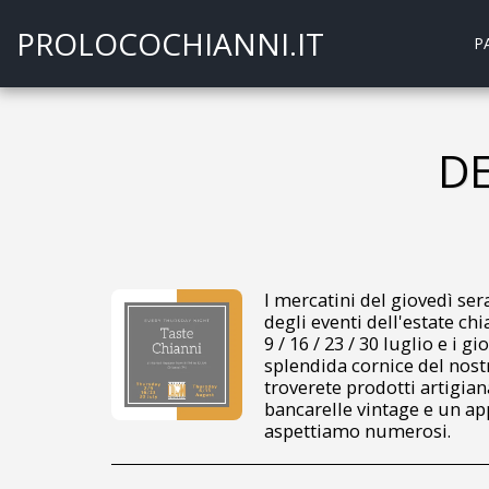
PROLOCOCHIANNI.IT
P
DE
I mercatini del giovedì se
degli eventi dell'estate chi
9 / 16 / 23 / 30 luglio e i g
splendida cornice del nost
troverete prodotti artigia
bancarelle vintage e un ap
aspettiamo numerosi.