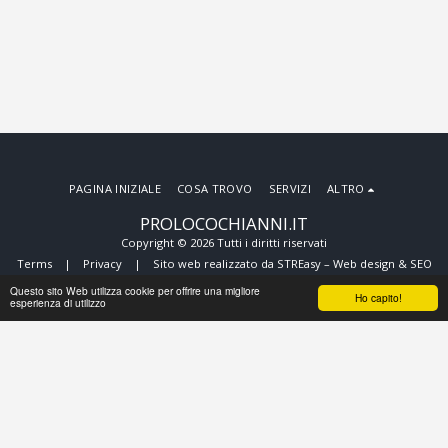
PAGINA INIZIALE
COSA TROVO
SERVIZI
ALTRO
PROLOCOCHIANNI.IT
Copyright © 2026 Tutti i diritti riservati
Terms
|
Privacy
|
Sito web realizzato da STREasy – Web design & SEO
per strutture ricettive, gestione affitti brevi
Questo sito Web utilizza cookie per offrire una migliore
Ho capito!
esperienza di utilizzo
ISCRIVITI