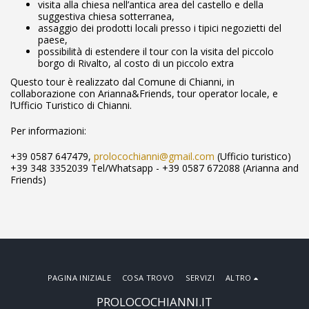
visita alla chiesa nell’antica area del castello e della
suggestiva chiesa sotterranea,
assaggio dei prodotti locali presso i tipici negozietti del
paese,
possibilità di estendere il tour con la visita del piccolo
borgo di Rivalto, al costo di un piccolo extra
Questo tour è realizzato dal Comune di Chianni, in
collaborazione con Arianna&Friends, tour operator locale, e
l’Ufficio Turistico di Chianni.
Per informazioni:
+39 0587 647479,
prolocochianni@gmail.com
(Ufficio turistico)
+39 348 3352039 Tel/Whatsapp - +39 0587 672088 (Arianna and
Friends)
PAGINA INIZIALE
COSA TROVO
SERVIZI
ALTRO
PROLOCOCHIANNI.IT