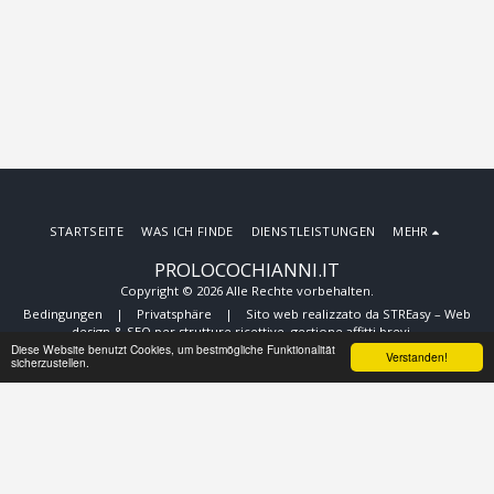
STARTSEITE
WAS ICH FINDE
DIENSTLEISTUNGEN
MEHR
PROLOCOCHIANNI.IT
Copyright © 2026 Alle Rechte vorbehalten.
Bedingungen
|
Privatsphäre
|
Sito web realizzato da STREasy – Web
design & SEO per strutture ricettive, gestione affitti brevi
Diese Website benutzt Cookies, um bestmögliche Funktionalität
Verstanden!
sicherzustellen.
ABONNIEREN