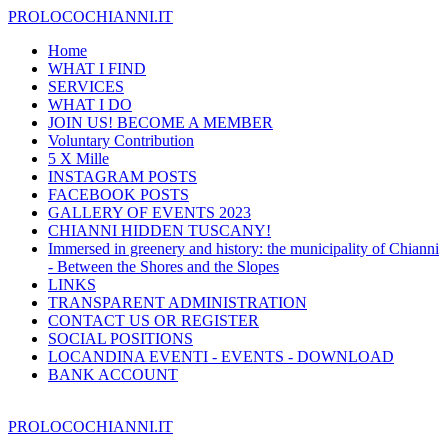
PROLOCOCHIANNI.IT
Home
WHAT I FIND
SERVICES
WHAT I DO
JOIN US! BECOME A MEMBER
Voluntary Contribution
5 X Mille
INSTAGRAM POSTS
FACEBOOK POSTS
GALLERY OF EVENTS 2023
CHIANNI HIDDEN TUSCANY!
Immersed in greenery and history: the municipality of Chianni
- Between the Shores and the Slopes
LINKS
TRANSPARENT ADMINISTRATION
CONTACT US OR REGISTER
SOCIAL POSITIONS
LOCANDINA EVENTI - EVENTS - DOWNLOAD
BANK ACCOUNT
PROLOCOCHIANNI.IT