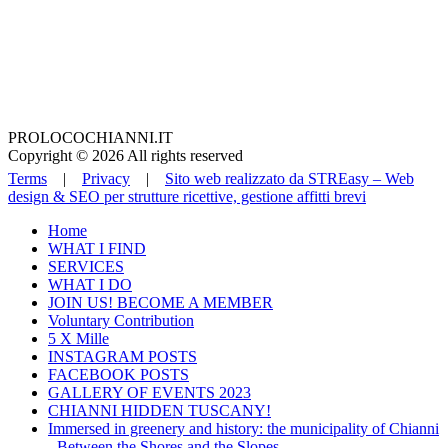
PROLOCOCHIANNI.IT
Copyright © 2026 All rights reserved
Terms
|
Privacy
|
Sito web realizzato da STREasy – Web
design & SEO per strutture ricettive, gestione affitti brevi
Home
WHAT I FIND
SERVICES
WHAT I DO
JOIN US! BECOME A MEMBER
Voluntary Contribution
5 X Mille
INSTAGRAM POSTS
FACEBOOK POSTS
GALLERY OF EVENTS 2023
CHIANNI HIDDEN TUSCANY!
Immersed in greenery and history: the municipality of Chianni
- Between the Shores and the Slopes