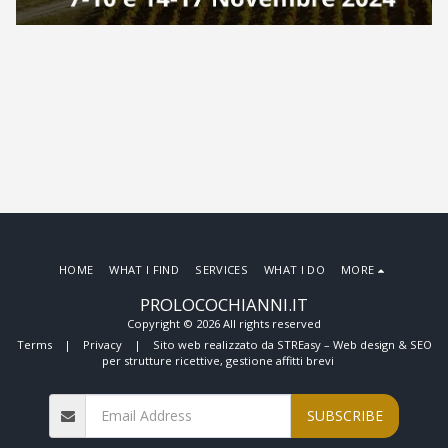
HOME
WHAT I FIND
SERVICES
WHAT I DO
MORE
PROLOCOCHIANNI.IT
Copyright © 2026 All rights reserved
Terms
|
Privacy
|
Sito web realizzato da STREasy – Web design & SEO
per strutture ricettive, gestione affitti brevi
SUBSCRIBE