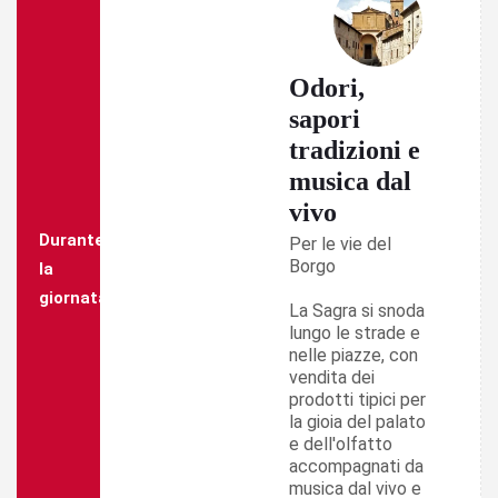
Odori,
sapori
tradizioni e
musica dal
vivo
Durante
Per le vie del
Borgo
la
giornata
La Sagra si snoda
lungo le strade e
nelle piazze, con
vendita dei
prodotti tipici per
la gioia del palato
e dell'olfatto
accompagnati da
musica dal vivo e